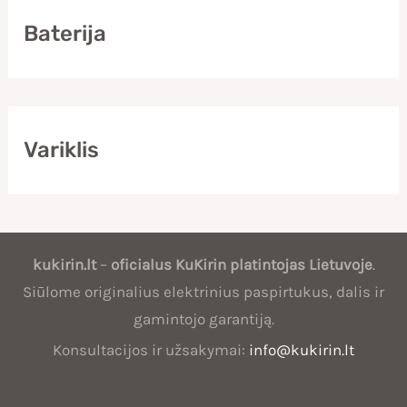
ų
Baterija
a
i
Variklis
Oficialus
kukirin.lt
–
oficialus
KuKirin
platintojas Lietuvoje
.
KuKirin
Siūlome originalius elektrinius paspirtukus, dalis ir
gamintojo garantiją.
platintojas
Konsultacijos ir užsakymai:
info@kukirin.lt
Lietuvoje