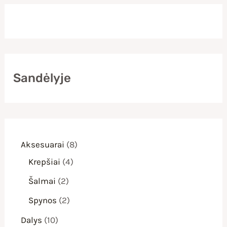
Sandėlyje
8
Aksesuarai
8
4
p
Krepšiai
4
p
r
2
Šalmai
2
r
o
p
2
Spynos
2
o
d
r
p
1
Dalys
10