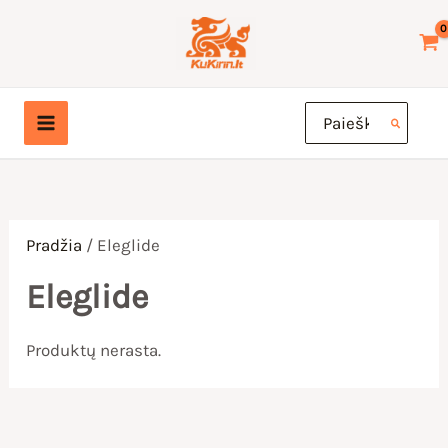
Pereiti
prie
turinio
Search
for:
Pradžia
/ Eleglide
Eleglide
Produktų nerasta.