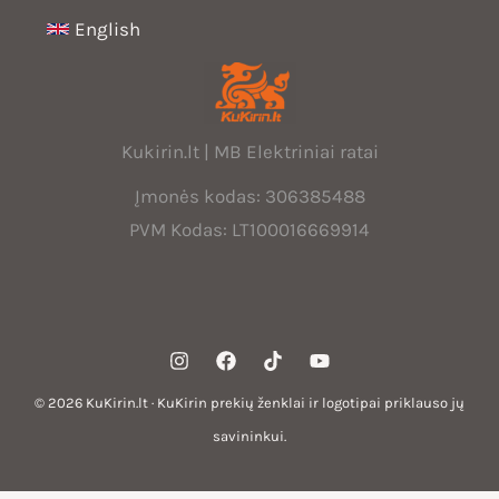
English
Kukirin.lt | MB Elektriniai ratai
Įmonės kodas: 306385488
PVM Kodas: LT100016669914
© 2026 KuKirin.lt · KuKirin prekių ženklai ir logotipai priklauso jų
savininkui.