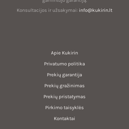
gamintojo garantiją.
Lietuvoje
Konsultacijos ir užsakymai:
info@kukirin.lt
Apie Kukirin
Privatumo politika
Prekių garantija
Prekių gražinimas
Prekių pristatymas
Pirkimo taisyklės
Kontaktai