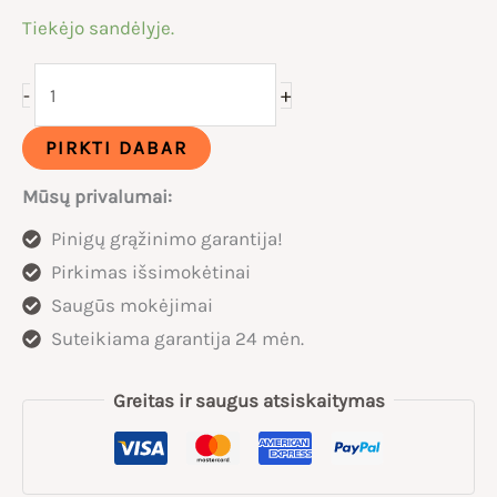
Tiekėjo sandėlyje.
produkto
+
-
kiekis:
Baterija
PIRKTI DABAR
Engwe
Mūsų privalumai:
16ah
Pinigų grąžinimo garantija!
Pirkimas išsimokėtinai
Saugūs mokėjimai
Suteikiama garantija 24 mėn.
Greitas ir saugus atsiskaitymas