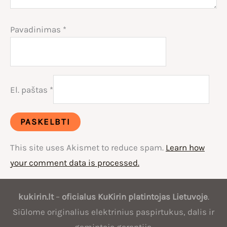
Pavadinimas
*
El. paštas
*
This site uses Akismet to reduce spam.
Learn how
your comment data is processed.
Oficialus
kukirin.lt
–
oficialus
KuKirin
platintojas Lietuvoje
.
KuKirin
Siūlome originalius elektrinius paspirtukus, dalis ir
platintojas