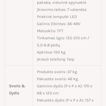
pakaba, vidurinė spyruoklė
Įkrovimo laikas: 7 valandos
Priekinė lemputė: LED
Galinis žibintas: 36-48V
Matuoklis: TFT
Tinkamas ūgis: 155-210 cm /
5,0-6,8 pėdų
Apkrova: 150 kg
Įkrauti telefoną: Taip
Produkto svoris: 37 kg
Pakuotės svoris: 46 kg
Svoris &
Gaminio dydis (P x P x A): 170 x
Dydis
68 x 123 cm
Pakuotės dydis (P x P x A): 157 x