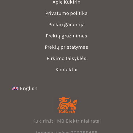
Apie Kukirin
Privatumo politika
Prekių garantija
Prekių gražinimas
Prekių pristatymas
Pirkimo taisyklės
Kontaktai
English
Kukirin.lt | MB Elektriniai ratai
Įmonės kodas: 306385488