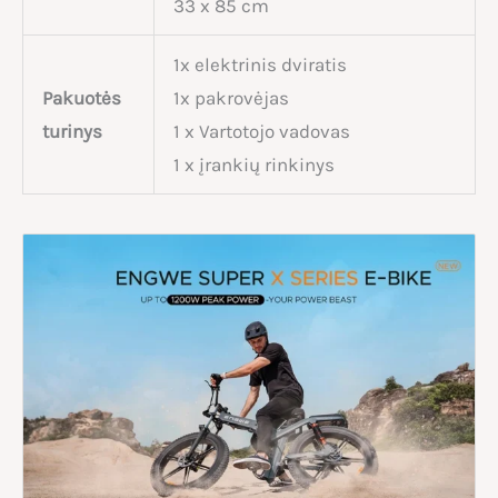
33 x 85 cm
1x elektrinis dviratis
Pakuotės
1x pakrovėjas
turinys
1 x Vartotojo vadovas
1 x įrankių rinkinys