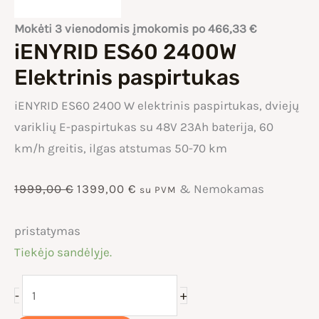
Mokėti 3 vienodomis įmokomis po
466,33
€
iENYRID ES60 2400W
Elektrinis paspirtukas
iENYRID ES60 2400 W elektrinis paspirtukas, dviejų
variklių E-paspirtukas su 48V 23Ah baterija, 60
km/h greitis, ilgas atstumas 50-70 km
Original
Current
1999,00
€
1399,00
€
& Nemokamas
su PVM
price
price
pristatymas
Tiekėjo sandėlyje.
was:
is:
produkto
+
-
1999,00 €.
1399,00 €.
kiekis: