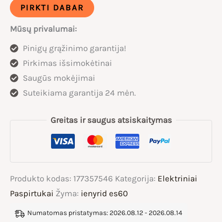
iENYRID
PIRKTI DABAR
ES60
Mūsų privalumai:
2400W
Pinigų grąžinimo garantija!
Elektrinis
Pirkimas išsimokėtinai
paspirtukas
Saugūs mokėjimai
Suteikiama garantija 24 mėn.
Greitas ir saugus atsiskaitymas
Produkto kodas:
177357546
Kategorija:
Elektriniai
Paspirtukai
Žyma:
ienyrid es60
Numatomas pristatymas: 2026.08.12 - 2026.08.14