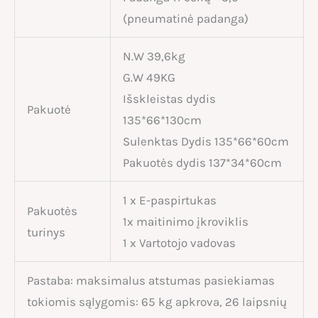
(pneumatinė padanga)
N.W 39,6kg
G.W 49KG
Išskleistas dydis
Pakuotė
135*66*130cm
Sulenktas Dydis 135*66*60cm
Pakuotės dydis 137*34*60cm
1 x E-paspirtukas
Pakuotės
1x maitinimo įkroviklis
turinys
1 x Vartotojo vadovas
Pastaba: maksimalus atstumas pasiekiamas
tokiomis sąlygomis: 65 kg apkrova, 26 laipsnių