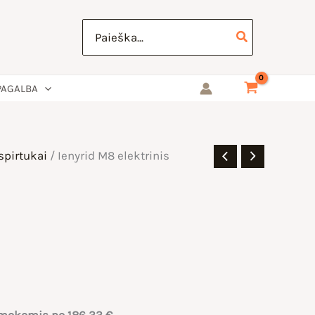
Search
for:
PAGALBA
spirtukai
/ Ienyrid M8 elektrinis