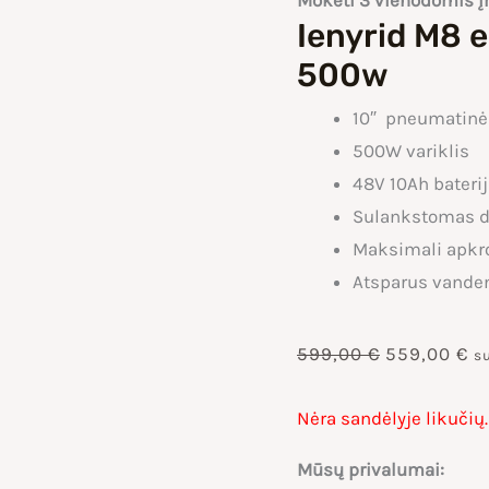
Mokėti 3 vienodomis 
Ienyrid M8 e
500w
10″ pneumatinė
500W variklis
48V 10Ah bateri
Sulankstomas d
Maksimali apkr
Atsparus vanden
Original
Cu
599,00
€
559,00
€
s
price
pr
Nėra sandėlyje likučių.
was:
is
Mūsų privalumai: