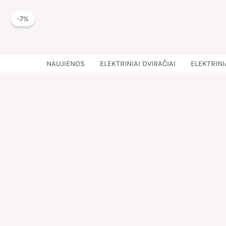
Pereiti
-7%
prie
turinio
NAUJIENOS
ELEKTRINIAI DVIRAČIAI
ELEKTRINI