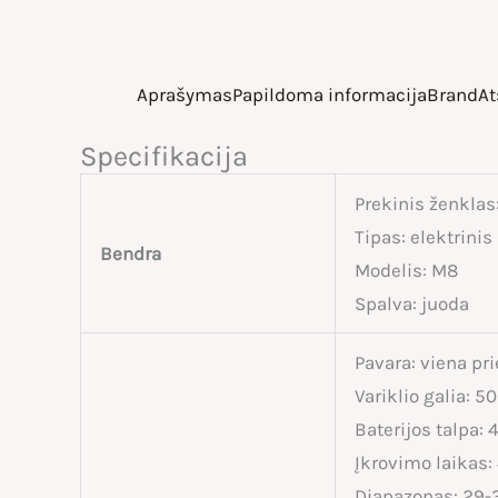
Aprašymas
Papildoma informacija
Brand
At
Specifikacija
Prekinis ženklas
Tipas: elektrini
Bendra
Modelis: M8
Spalva: juoda
Pavara: viena pr
Variklio galia: 
Baterijos talpa:
Įkrovimo laikas:
Diapazonas: 29