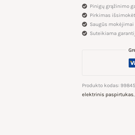
Pinigų grąžinimo ga
599,00 €.
55
Pirkimas išsimokėt
Saugūs mokėjimai
Suteikiama garanti
Gr
Produkto kodas:
99845
elektrinis paspirtukas