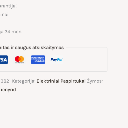
rantija!
9,00 €.
inai
ja 24 mėn.
eitas ir saugus atsiskaitymas
3821
Kategorija:
Elektriniai Paspirtukai
Žymos:
,
ienyrid