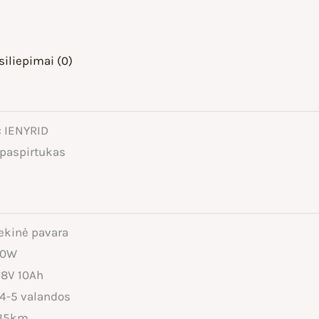
siliepimai (0)
: IENYRID
s paspirtukas
iekinė pavara
500W
 48V 10Ah
 4-5 valandos
-35km