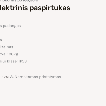
įmokomis po
186,33
€
lektrinis paspirtukas
s padangos
ja
izainas
ova: 100kg
iui klasė: IP53
rrent
& Nemokamas pristatymas
u PVM
ice
: