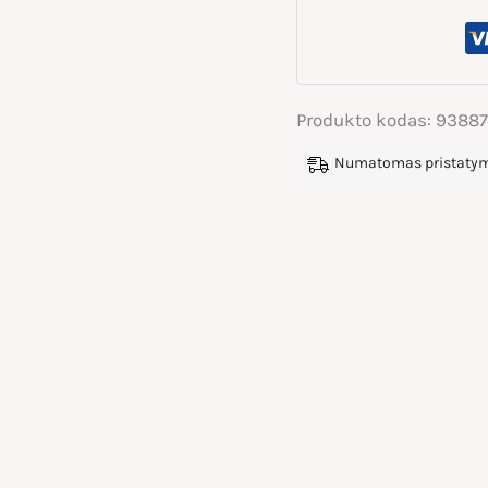
Produkto kodas:
9388
Numatomas pristatyma