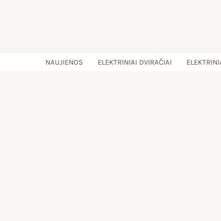
Pereiti
prie
turinio
NAUJIENOS
ELEKTRINIAI DVIRAČIAI
ELEKTRINI