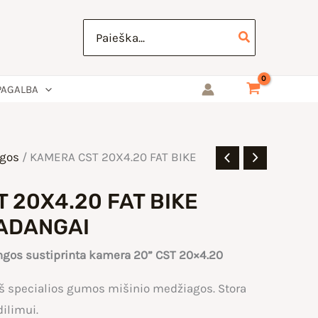
Search
for:
PAGALBA
gos
/ KAMERA CST 20X4.20 FAT BIKE
 20X4.20 FAT BIKE
PADANGAI
angos sustiprinta kamera 20” CST 20×4.20
 specialios gumos mišinio medžiagos. Stora
dilimui.