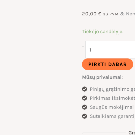
20,00
€
& Nem
su PVM
Tiekėjo sandėlyje.
produkto
-
kiekis:
KAMERA
PIRKTI DABAR
CST
Mūsų privalumai:
20X4.20
Pinigų grąžinimo ga
FAT
Pirkimas išsimokėt
BIKE
Saugūs mokėjimai
DVIRAČIO
Suteikiama garanti
PADANGAI
Gr