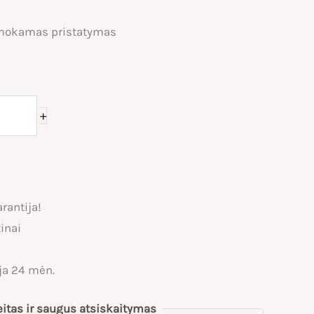
okamas pristatymas
+
rantija!
inai
ja 24 mėn.
eitas ir saugus atsiskaitymas