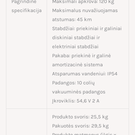
Pagrindinė
Maksimali apkrova: 120 kg
specifikacija
Maksimalus nuvažiuojamas
atstumas: 45 km
Stabdžiai: priekiniai ir galiniai
diskiniai stabdžiai ir
elektriniai stabdžiai
Pakaba: priekinė ir galinė
amortizacinė sistema
Atsparumas vandeniui: IP54
Padangos: 10 colių
vakuuminės padangos
Įkroviklis: 54,6 V 2 A
Produkto svoris: 25,5 kg
Pakuotės svoris: 29,5 kg
Produkto matmenys (ilgis x