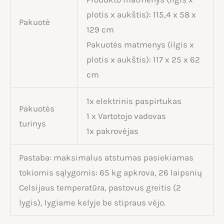
plotis x aukštis): 115,4 x 58 x
Pakuotė
129 cm
Pakuotės matmenys (ilgis x
plotis x aukštis): 117 x 25 x 62
cm
1x elektrinis paspirtukas
Pakuotės
1 x Vartotojo vadovas
turinys
1x pakrovėjas
Pastaba: maksimalus atstumas pasiekiamas
tokiomis sąlygomis: 65 kg apkrova, 26 laipsnių
Celsijaus temperatūra, pastovus greitis (2
lygis), lygiame kelyje be stipraus vėjo.