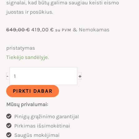
signalai, kad būtų galima saugiau keisti eismo
juostas ir posūkius.
Original
Current
649,00
€
419,00
€
& Nemokamas
su PVM
price
price
pristatymas
Tiekėjo sandėlyje.
was:
is:
produkto
+
-
649,00 €.
419,00 €.
kiekis:
KuKirin
PIRKTI DABAR
A1
Mūsų privalumai:
Elektrinis
Pinigų grąžinimo garantija!
paspirtukas
Pirkimas išsimokėtinai
Saugūs mokėjimai