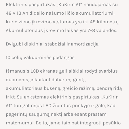
Elektrinis paspirtukas „KuKirin A1“ naudojamas su
48 V 13 Ah didelio našumo ličio akumuliatoriumi,
kurio vieno įkrovimo atstumas yra iki 45 kilometrų.
Akumuliatoriaus įkrovimo laikas yra 7–8 valandos.
Dvigubi diskiniai stabdžiai ir amortizacija.
10 colių vakuuminės padangos.
Išmanusis LCD ekranas gali aiškiai rodyti svarbius
duomenis, įskaitant dabartinį greitį,
akumuliatoriaus būseną, greičio režimą, bendrą ridą
ir kt. Sulankstomas elektrinis paspirtukas „KuKirin
A1“ turi galingus LED žibintus priekyje ir gale, kad
pagerintų saugumą naktį arba esant prastam
matomumui. Be to, jame taip pat integruoti posūkio