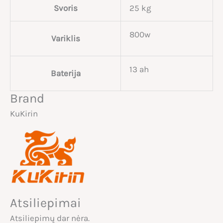
Svoris
25 kg
800w
Variklis
13 ah
Baterija
Brand
KuKirin
Atsiliepimai
Atsiliepimų dar nėra.