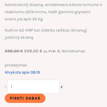
konstrukcinį dizainą, remdamasis kėbulo tvirtumo ir
stabilumo užtikrinimu, todėl gaminio grynasis
svoris yra apie 26 kg.
KuKirin G2 VMP turi didelės raiškos išmanųjį
jutiklinį ekraną.
Original
Current
599,00
€
509,00
€
& Nemokamas
su PVM
price
price
pristatymas
Atvyksta apie 08.19
was:
is:
produkto
+
-
599,00 €.
509,00 €.
kiekis:
KuKirin
PIRKTI DABAR
G2