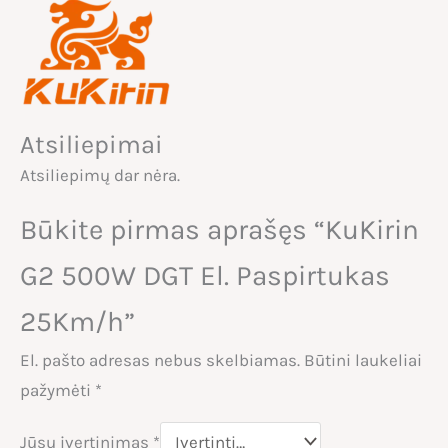
Atsiliepimai
Atsiliepimų dar nėra.
Būkite pirmas aprašęs “KuKirin
G2 500W DGT El. Paspirtukas
25Km/h”
El. pašto adresas nebus skelbiamas.
Būtini laukeliai
pažymėti
*
Jūsų įvertinimas
*