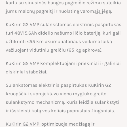
kartu su sinusinės bangos pagreičio režimu suteikia
jums malonų pagreitį ir nuolatinę varomąją jėgą.
KuKirin G2 VMP sulankstomas elektrinis paspirtukas
turi 48V15.6Ah didelio našumo ličio bateriją, kuri gali
užtikrinti ≤55 km akumuliatoriaus veikimo laiką
važiuojant vidutiniu greičiu (65 kg apkrova).
KuKirin G2 VMP komplektuojami priekiniai ir galiniai
diskiniai stabdžiai.
Sulankstomas elektrinis paspirtukas KuKirin G2
kruopščiai suprojektavo vieno mygtuko greito
sulankstymo mechanizmą, kuris leidžia sulankstyti
ir išskleisti kotą vos keliais paprastais žingsniais.
KuKirin G2 VMP optimizuoja medžiagą ir