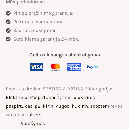
Mūsų privalumai:
500W
Pinigų grąžinimo garantija!
DGT
Pirkimas išsimokėtinai
El.
Saugūs mokėjimai
Paspirtukas
Suteikiama garantija 24 mėn.
25Km/h
Greitas ir saugus atsiskaitymas
Produkto kodas:
898715312-98715313
Kategorija:
Elektriniai Paspirtukai
Žymos:
elektrinis
paspirtukas
,
g2
,
kirin
,
kugoo
,
kukirin
,
scooter
Prekės
ženklas:
kukirin
Aprašymas