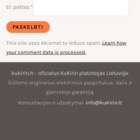
El. paštas
*
This site uses Akismet to reduce spam.
Learn how
your comment data is processed.
Oficialus
kukirin.lt
–
oficialus
KuKirin
platintojas Lietuvoje
.
KuKirin
Siūlome originalius elektrinius paspirtukus, dalis ir
platintojas
gamintojo garantiją.
Lietuvoje
Konsultacijos ir užsakymai:
info@kukirin.lt