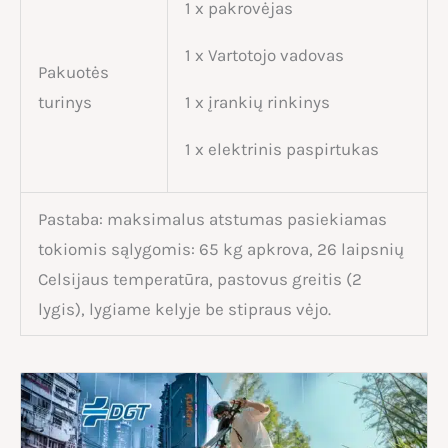
1 x pakrovėjas
1 x Vartotojo vadovas
Pakuotės
turinys
1 x įrankių rinkinys
1 x elektrinis paspirtukas
Pastaba: maksimalus atstumas pasiekiamas
tokiomis sąlygomis: 65 kg apkrova, 26 laipsnių
Celsijaus temperatūra, pastovus greitis (2
lygis), lygiame kelyje be stipraus vėjo.