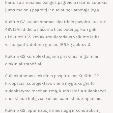
kartu su sinusinės bangos pagreičio režimu suteikia
jums malonų pagreitį ir nuolatinę varomąją jėgą.
KuKirin G2 sulankstomas elektrinis paspirtukas turi
48V15Ah didelio našumo ličio bateriją, kuri gali
užtikrinti ≤55 km akumuliatoriaus veikimo laiką
važiuojant vidutiniu greičiu (65 kg apkrova).
KuKirin G2 komplektuojami priekiniai ir galiniai
diskiniai stabdžiai.
Sulankstomas elektrinis paspirtukas KuKirin G2
kruopščiai suprojektavo vieno mygtuko greito
sulankstymo mechanizmą, kuris leidžia sulankstyti
ir išskleisti kotą vos keliais paprastais žingsniais.
KuKirin G2 optimizuoja medžiagą ir konstrukcinį