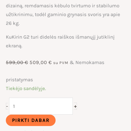
dizainą, remdamasis kėbulo tvirtumo ir stabilumo
užtikrinimu, todėl gaminio grynasis svoris yra apie
26 kg.
KuKirin G2 turi didelės raiškos išmanųjį jutiklinį
ekraną.
Original
Current
599,00
€
509,00
€
& Nemokamas
su PVM
price
price
pristatymas
Tiekėjo sandėlyje.
was:
is:
produkto
+
-
599,00 €.
509,00 €.
kiekis:
KuKirin
PIRKTI DABAR
G2