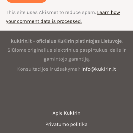
This site uses Akismet to reduce spam.
Learn how
your comment data is processed.
Oficialus
kukirin.lt
–
oficialus
KuKirin
platintojas Lietuvoje
.
KuKirin
Siūlome originalius elektrinius paspirtukus, dalis ir
platintojas
gamintojo garantiją.
Lietuvoje
Konsultacijos ir užsakymai:
info@kukirin.lt
Apie Kukirin
Privatumo politika