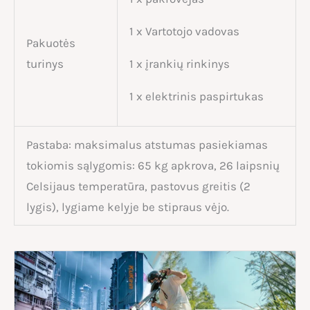
1 x Vartotojo vadovas
Pakuotės
turinys
1 x įrankių rinkinys
1 x elektrinis paspirtukas
Pastaba: maksimalus atstumas pasiekiamas
tokiomis sąlygomis: 65 kg apkrova, 26 laipsnių
Celsijaus temperatūra, pastovus greitis (2
lygis), lygiame kelyje be stipraus vėjo.