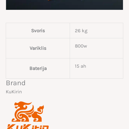
Svoris
26 kg
800w
Variklis
15 ah
Baterija
Brand
KuKirin