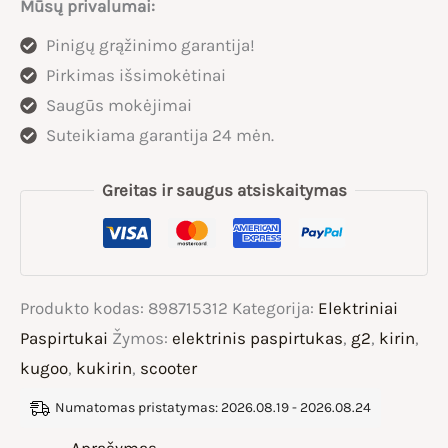
Mūsų privalumai:
Elektrinis
Pinigų grąžinimo garantija!
paspirtukas
Pirkimas išsimokėtinai
800W
Saugūs mokėjimai
Suteikiama garantija 24 mėn.
Greitas ir saugus atsiskaitymas
Produkto kodas:
898715312
Kategorija:
Elektriniai
Paspirtukai
Žymos:
elektrinis paspirtukas
,
g2
,
kirin
,
kugoo
,
kukirin
,
scooter
Numatomas pristatymas: 2026.08.19 - 2026.08.24
Aprašymas