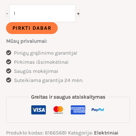
produkto
+
-
1499,00 €.
1159,00 €.
kiekis:
KuKirin
PIRKTI DABAR
G3
Mūsų privalumai:
Pro
Pinigų grąžinimo garantija!
Elektrinis
Pirkimas išsimokėtinai
paspirtukas
Saugūs mokėjimai
23ah
Suteikiama garantija 24 mėn.
2x1200W
Greitas ir saugus atsiskaitymas
Produkto kodas:
61665681
Kategorija:
Elektriniai