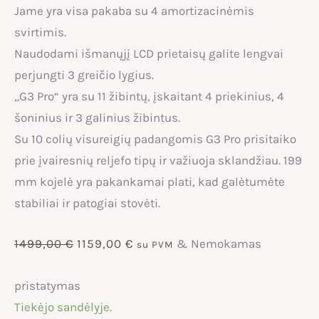
Jame yra visa pakaba su 4 amortizacinėmis
svirtimis.
Naudodami išmanųjį LCD prietaisų galite lengvai
perjungti 3 greičio lygius.
„G3 Pro“ yra su 11 žibintų, įskaitant 4 priekinius, 4
šoninius ir 3 galinius žibintus.
Su 10 colių visureigių padangomis G3 Pro prisitaiko
prie įvairesnių reljefo tipų ir važiuoja sklandžiau. 199
mm kojelė yra pakankamai plati, kad galėtumėte
stabiliai ir patogiai stovėti.
Original
Current
1499,00
€
1159,00
€
& Nemokamas
su PVM
price
price
pristatymas
Tiekėjo sandėlyje.
was:
is: