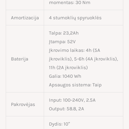
momentas: 30 Nm
Amortizacija
4 stumoklių spyruoklės
Talpa: 23,2Ah
Įtampa: 52V
Įkrovimo laikas: 4h (5A
Baterija
įkroviklis), 5-6h (4A įkroviklis),
11h (2A įkroviklis)
Galia: 1040 Wh
Apsaugos sistema: Taip
Input: 100-240V, 2.5A
Pakrovėjas
Output: 58.8, 2A
Dydis: 10″