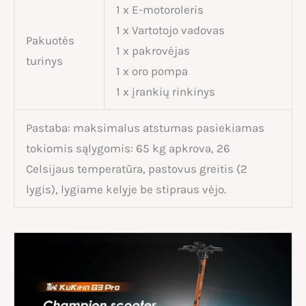
1 x E-motoroleris
1 x Vartotojo vadovas
Pakuotės
1 x pakrovėjas
turinys
1 x oro pompa
1 x įrankių rinkinys
Pastaba: maksimalus atstumas pasiekiamas
tokiomis sąlygomis: 65 kg apkrova, 26
Celsijaus temperatūra, pastovus greitis (2
lygis), lygiame kelyje be stipraus vėjo.