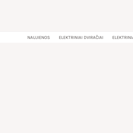
Pereiti
prie
turinio
NAUJIENOS
ELEKTRINIAI DVIRAČIAI
ELEKTRINI