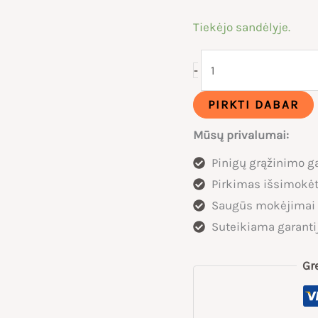
Tiekėjo sandėlyje.
produkto
-
kiekis:
Lanksti
PIRKTI DABAR
spyna
Mūsų privalumai:
su
Pinigų grąžinimo ga
kodine
Pirkimas išsimokėt
kombinacija
Saugūs mokėjimai
Suteikiama garanti
Gr