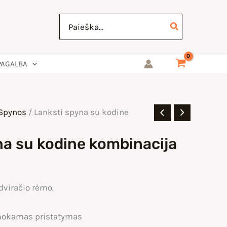
Search
for:
PAGALBA
Spynos
/ Lanksti spyna su kodine
na su kodine kombinacija
dviračio rėmo.
okamas pristatymas