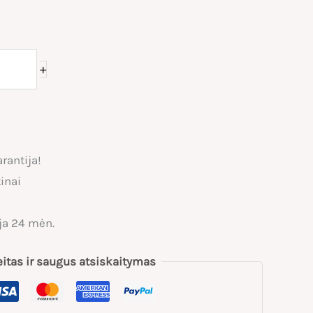
+
rantija!
inai
ja 24 mėn.
eitas ir saugus atsiskaitymas