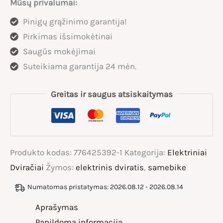
Mūsų privalumai:
Plus
Pinigų grąžinimo garantija!
elektrinis
Pirkimas išsimokėtinai
dviratis
Saugūs mokėjimai
Suteikiama garantija 24 mėn.
Greitas ir saugus atsiskaitymas
Produkto kodas:
776425392-1
Kategorija:
Elektriniai
Dviračiai
Žymos:
elektrinis dviratis
,
samebike
Numatomas pristatymas: 2026.08.12 - 2026.08.14
Aprašymas
Papildoma informacija