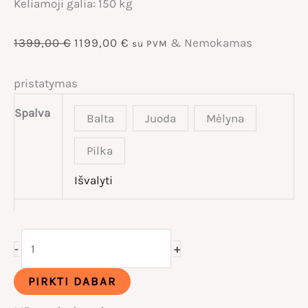
Keliamoji galia: 150 kg
Original
Current
1399,00
€
1199,00
€
& Nemokamas
su PVM
price
price
pristatymas
was:
is:
Spalva
Balta
Juoda
Mėlyna
1399,00 €.
1199,00 €.
Pilka
Išvalyti
produkto
+
-
kiekis:
Samebike
PIRKTI DABAR
LO26