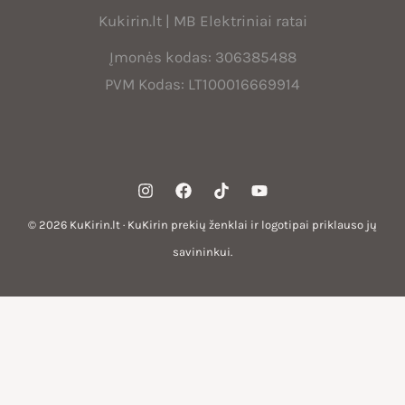
Kukirin.lt | MB Elektriniai ratai
Įmonės kodas: 306385488
PVM Kodas: LT100016669914
© 2026 KuKirin.lt · KuKirin prekių ženklai ir logotipai priklauso jų
savininkui.