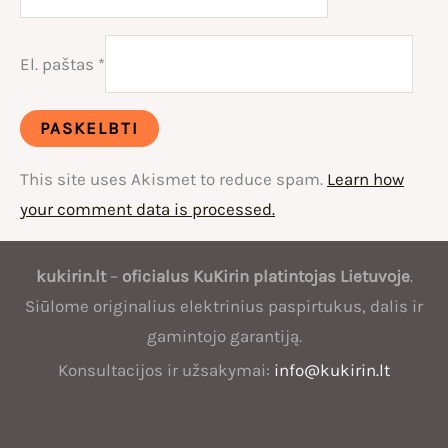
El. paštas
*
This site uses Akismet to reduce spam.
Learn how
your comment data is processed.
Oficialus
kukirin.lt
–
oficialus
KuKirin
platintojas Lietuvoje
.
KuKirin
Siūlome originalius elektrinius paspirtukus, dalis ir
platintojas
gamintojo garantiją.
Lietuvoje
Konsultacijos ir užsakymai:
info@kukirin.lt