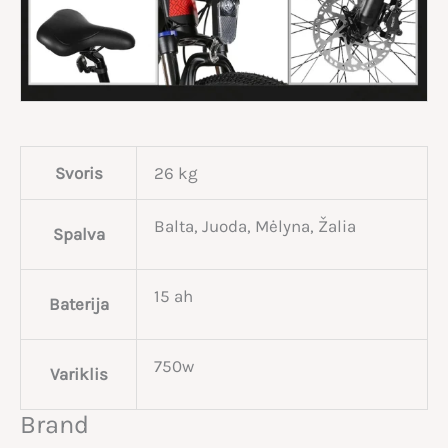
Svoris
26 kg
Balta, Juoda, Mėlyna, Žalia
Spalva
15 ah
Baterija
750w
Variklis
Brand