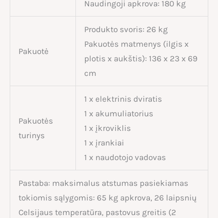
Naudingoji apkrova: 180 kg
Produkto svoris: 26 kg
Pakuotės matmenys (ilgis x
Pakuotė
plotis x aukštis): 136 x 23 x 69
cm
1 x elektrinis dviratis
1 x akumuliatorius
Pakuotės
1 x įkroviklis
turinys
1 x įrankiai
1 x naudotojo vadovas
Pastaba: maksimalus atstumas pasiekiamas
tokiomis sąlygomis: 65 kg apkrova, 26 laipsnių
Celsijaus temperatūra, pastovus greitis (2