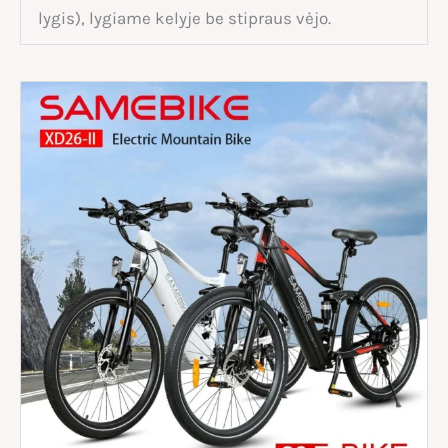
lygis), lygiame kelyje be stipraus vėjo.