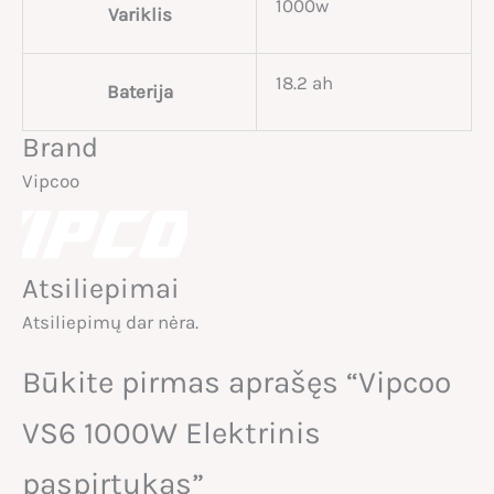
1000w
Variklis
18.2 ah
Baterija
Brand
Vipcoo
Atsiliepimai
Atsiliepimų dar nėra.
Būkite pirmas aprašęs “Vipcoo
VS6 1000W Elektrinis
paspirtukas”