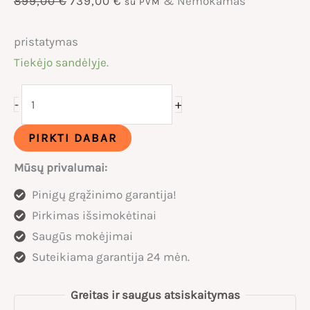
Original
Current
899,00
€
739,00
€
& Nemokamas
su PVM
price
price
pristatymas
Tiekėjo sandėlyje.
was:
is:
produkto
+
-
899,00 €.
739,00 €.
kiekis:
Vipcoo
PIRKTI DABAR
VS6
Mūsų privalumai:
1000W
Pinigų grąžinimo garantija!
Elektrinis
Pirkimas išsimokėtinai
paspirtukas
Saugūs mokėjimai
Suteikiama garantija 24 mėn.
Greitas ir saugus atsiskaitymas