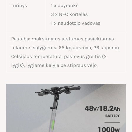
turinys
1 x apyrankė
3 x NFC kortelės
1 x naudotojo vadovas
Pastaba: maksimalus atstumas pasiekiamas
tokiomis sąlygomis: 65 kg apkrova, 26 laipsnių
Celsijaus temperatūra, pastovus greitis (2
lygis), lygiame kelyje be stipraus vėjo.