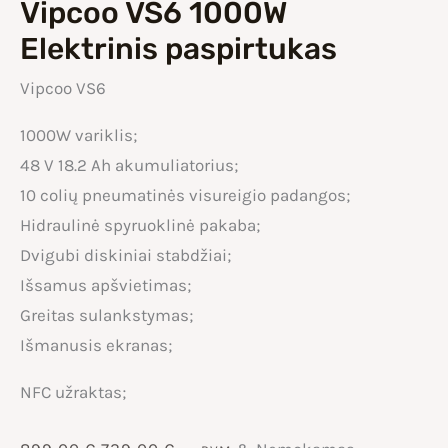
Vipcoo VS6 1000W
Elektrinis paspirtukas
Vipcoo VS6
1000W variklis;
48 V 18.2 Ah akumuliatorius;
10 colių pneumatinės visureigio padangos;
Hidraulinė spyruoklinė pakaba;
Dvigubi diskiniai stabdžiai;
Išsamus apšvietimas;
Greitas sulankstymas;
Išmanusis ekranas;
NFC užraktas;