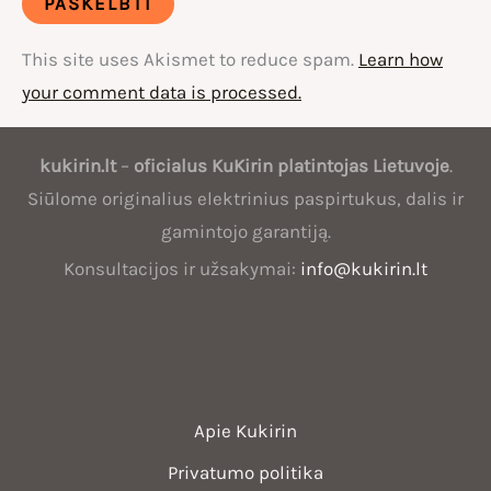
This site uses Akismet to reduce spam.
Learn how
your comment data is processed.
Oficialus
kukirin.lt
–
oficialus
KuKirin
platintojas Lietuvoje
.
KuKirin
Siūlome originalius elektrinius paspirtukus, dalis ir
platintojas
gamintojo garantiją.
Lietuvoje
Konsultacijos ir užsakymai:
info@kukirin.lt
Apie Kukirin
Privatumo politika