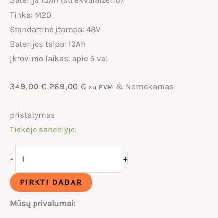
Tinka: M20
Standartinė įtampa: 48V
Baterijos talpa: 13Ah
Įkrovimo laikas: apie 5 val
Original
Current
349,00
€
269,00
€
& Nemokamas
su PVM
price
price
pristatymas
Tiekėjo sandėlyje.
was:
is:
produkto
+
-
349,00 €.
269,00 €.
kiekis:
Baterija
PIRKTI DABAR
Engwe
Mūsų privalumai:
M20