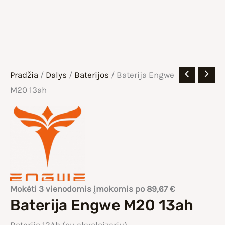
Pradžia
/
Dalys
/
Baterijos
/ Baterija Engwe
M20 13ah
Mokėti 3 vienodomis įmokomis po
89,67
€
Baterija Engwe M20 13ah
Baterija 13Ah (su ekvalaizeriu)