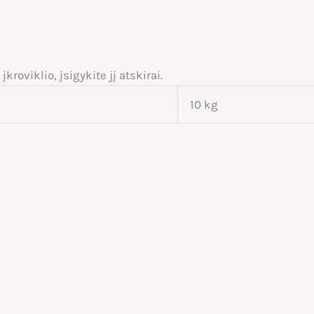
kroviklio, įsigykite jį atskirai.
10 kg