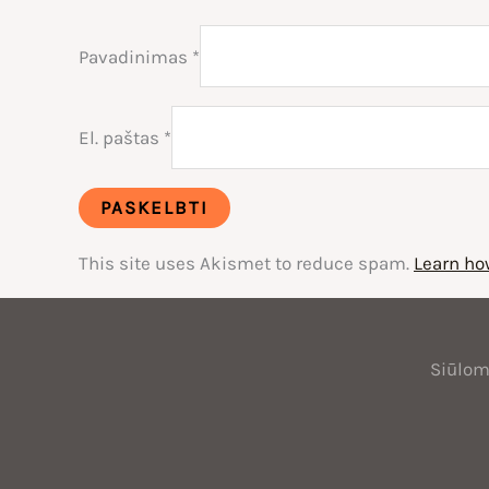
Pavadinimas
*
El. paštas
*
This site uses Akismet to reduce spam.
Learn ho
Oficialus
KuKirin
Siūlome
platintojas
Lietuvoje