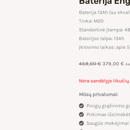
Baterija En
Baterija 13Ah (su ekval
Tinka: M20
Standartinė įtampa: 4
Baterijos talpa: 13Ah
Įkrovimo laikas: apie 5
Original
Cu
459,00
€
379,00
€
s
price
pr
Nėra sandėlyje likučių.
was:
is:
Mūsų privalumai:
Pinigų grąžinimo ga
459,00 €.
37
Pirkimas išsimokėt
Saugūs mokėjimai