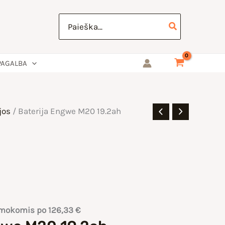
Search
for:
PAGALBA
jos
/ Baterija Engwe M20 19.2ah
įmokomis po
126,33
€