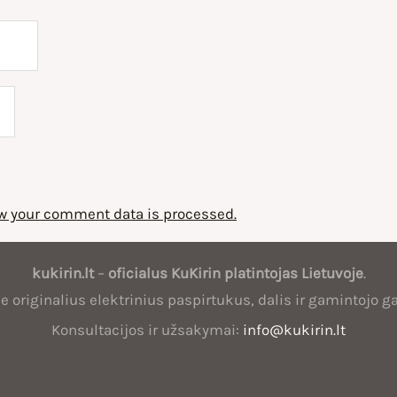
w your comment data is processed.
kukirin.lt
–
oficialus
KuKirin
platintojas Lietuvoje
.
 originalius elektrinius paspirtukus, dalis ir gamintojo ga
Konsultacijos ir užsakymai:
info@kukirin.lt