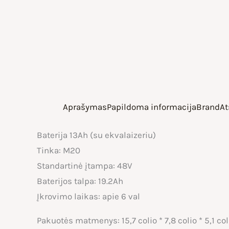
Aprašymas
Papildoma informacija
Brand
At
Baterija 13Ah (su ekvalaizeriu)
Tinka: M20
Standartinė įtampa: 48V
Baterijos talpa: 19.2Ah
Įkrovimo laikas: apie 6 val
Pakuotės matmenys: 15,7 colio * 7,8 colio * 5,1 co