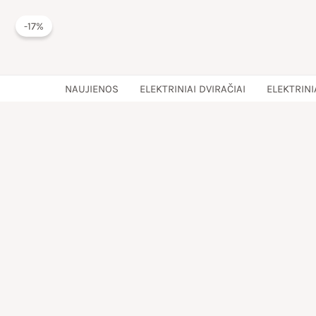
Pereiti
-17%
prie
turinio
NAUJIENOS
ELEKTRINIAI DVIRAČIAI
ELEKTRINI