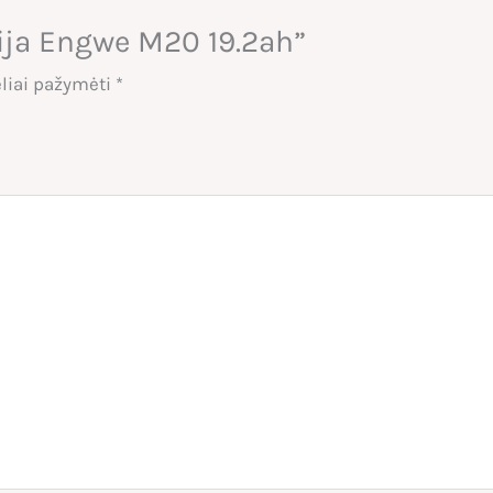
ija Engwe M20 19.2ah”
eliai pažymėti
*