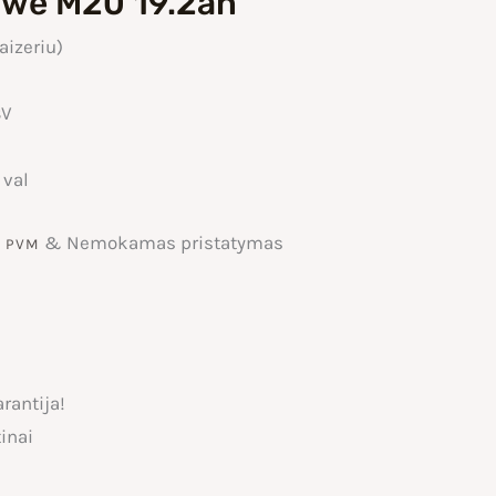
gwe M20 19.2ah
aizeriu)
8V
 val
rrent
& Nemokamas pristatymas
u PVM
ice
rantija!
9,00 €.
inai