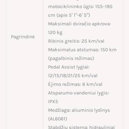
motociklininko ūgis: 155–195
cm (apie 5′ 1″-6′ 5″)
Maksimali dviračio apkrova:
120 kg
Pagrindinė
Ribinis greitis: 25 km/val
Maksimalus atstumas: 150 km
(pagalbinis režimas)
Pedal Assist lygiai:
12/15/18/21/25 km/val
Ėjimo režimas: 6 km/val
Atsparumo vandeniui lygis:
IPX5
Medžiaga: aliuminio lydinys
(AL6061)
Stabdžių sistema: hidrauliniai