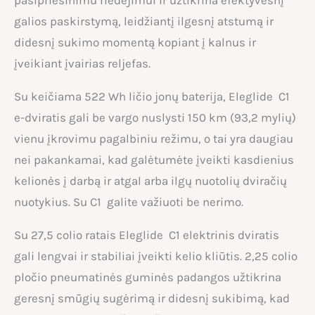
pasipriešinimu riedėjimui ir užtikrina efektyvesnį
galios paskirstymą, leidžiantį ilgesnį atstumą ir
didesnį sukimo momentą kopiant į kalnus ir
įveikiant įvairias reljefas.
Su keičiama 522 Wh ličio jonų baterija, Eleglide C1
e-dviratis gali be vargo nuslysti 150 km (93,2 mylių)
vienu įkrovimu pagalbiniu režimu, o tai yra daugiau
nei pakankamai, kad galėtumėte įveikti kasdienius
kelionės į darbą ir atgal arba ilgų nuotolių dviračių
nuotykius. Su C1 galite važiuoti be nerimo.
Su 27,5 colio ratais Eleglide C1 elektrinis dviratis
gali lengvai ir stabiliai įveikti kelio kliūtis. 2,25 colio
pločio pneumatinės guminės padangos užtikrina
geresnį smūgių sugėrimą ir didesnį sukibimą, kad