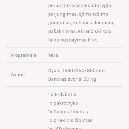
perjungimo pagalbinių lygių
perjungimas, ėjimo režimo
įjungimas, kelionės duomenų
pašalinimas, ekrano skirtojo
laiko nustatymas ir kt.
Programėlė
nėra
Dydis: 1590x250x800mm
Svoris
Bendras svoris: 30 kg
1 x E-dviratis
1x pakrovėjas
1x Galinis žibintas
1x priekinis žibintas
1x LCD ekranas