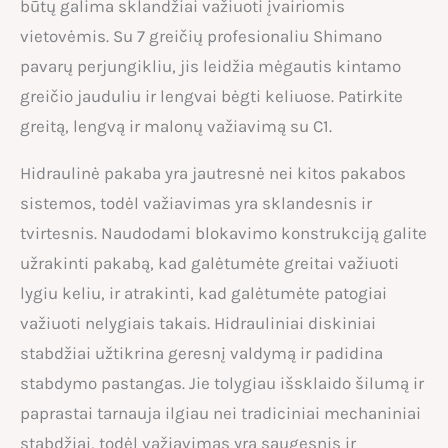
būtų galima sklandžiai važiuoti įvairiomis
vietovėmis. Su 7 greičių profesionaliu Shimano
pavarų perjungikliu, jis leidžia mėgautis kintamo
greičio jauduliu ir lengvai bėgti keliuose. Patirkite
greitą, lengvą ir malonų važiavimą su C1.
Hidraulinė pakaba yra jautresnė nei kitos pakabos
sistemos, todėl važiavimas yra sklandesnis ir
tvirtesnis. Naudodami blokavimo konstrukciją galite
užrakinti pakabą, kad galėtumėte greitai važiuoti
lygiu keliu, ir atrakinti, kad galėtumėte patogiai
važiuoti nelygiais takais. Hidrauliniai diskiniai
stabdžiai užtikrina geresnį valdymą ir padidina
stabdymo pastangas. Jie tolygiau išsklaido šilumą ir
paprastai tarnauja ilgiau nei tradiciniai mechaniniai
stabdžiai, todėl važiavimas yra saugesnis ir