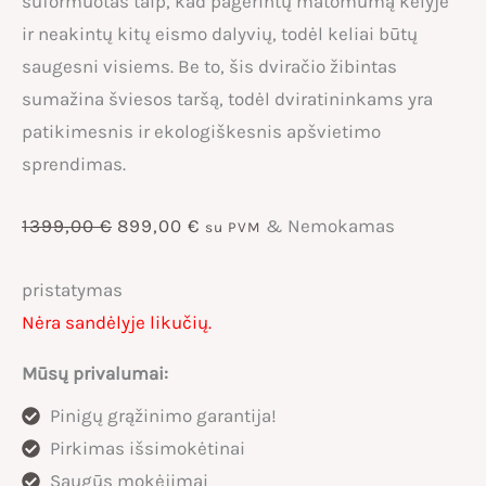
suformuotas taip, kad pagerintų matomumą kelyje
ir neakintų kitų eismo dalyvių, todėl keliai būtų
saugesni visiems. Be to, šis dviračio žibintas
sumažina šviesos taršą, todėl dviratininkams yra
patikimesnis ir ekologiškesnis apšvietimo
sprendimas.
Original
Current
1399,00
€
899,00
€
& Nemokamas
su PVM
price
price
pristatymas
Nėra sandėlyje likučių.
was:
is:
Mūsų privalumai:
1399,00 €.
899,00 €.
Pinigų grąžinimo garantija!
Pirkimas išsimokėtinai
Saugūs mokėjimai