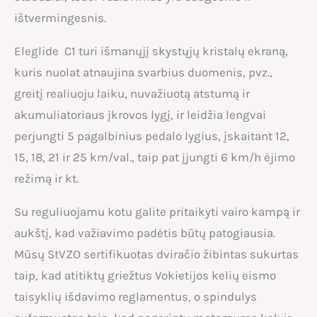
ištvermingesnis.
Eleglide C1 turi išmanųjį skystųjų kristalų ekraną,
kuris nuolat atnaujina svarbius duomenis, pvz.,
greitį realiuoju laiku, nuvažiuotą atstumą ir
akumuliatoriaus įkrovos lygį, ir leidžia lengvai
perjungti 5 pagalbinius pedalo lygius, įskaitant 12,
15, 18, 21 ir 25 km/val., taip pat įjungti 6 km/h ėjimo
režimą ir kt.
Su reguliuojamu kotu galite pritaikyti vairo kampą ir
aukštį, kad važiavimo padėtis būtų patogiausia.
Mūsų StVZO sertifikuotas dviračio žibintas sukurtas
taip, kad atitiktų griežtus Vokietijos kelių eismo
taisyklių išdavimo reglamentus, o spindulys