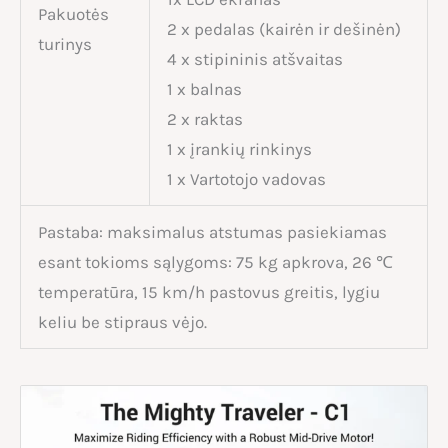
Pakuotės
2 x pedalas (kairėn ir dešinėn)
turinys
4 x stipininis atšvaitas
1 x balnas
2 x raktas
1 x įrankių rinkinys
1 x Vartotojo vadovas
Pastaba: maksimalus atstumas pasiekiamas
esant tokioms sąlygoms: 75 kg apkrova, 26 ℃
temperatūra, 15 km/h pastovus greitis, lygiu
keliu be stipraus vėjo.