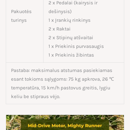
2 x Pedalai (kairysis ir
Pakuotės
dešinysis)
turinys
1 x Įrankių rinkinys
2 x Raktai
2 x Stipinų atšvaitai
1 x Priekinis purvasaugis
1 x Priekinis žibintas
Pastaba: maksimalus atstumas pasiekiamas
esant tokioms sąlygoms: 75 kg apkrova, 26 ℃
temperatūra, 15 km/h pastovus greitis, lygiu
keliu be stipraus vėjo.