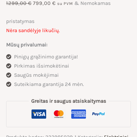
Original
Current
1299,00
€
799,00
€
& Nemokamas
su PVM
price
price
pristatymas
Nėra sandėlyje likučių.
was:
is:
Mūsų privalumai:
1299,00 €.
799,00 €.
Pinigų grąžinimo garantija!
Pirkimas išsimokėtinai
Saugūs mokėjimai
Suteikiama garantija 24 mėn.
Greitas ir saugus atsiskaitymas
Produkto kodas:
233985029-1
Kategorija:
Elektriniai