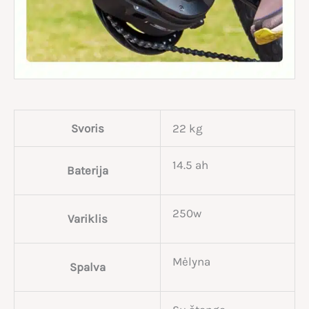
Svoris
22 kg
14.5 ah
Baterija
250w
Variklis
Mėlyna
Spalva