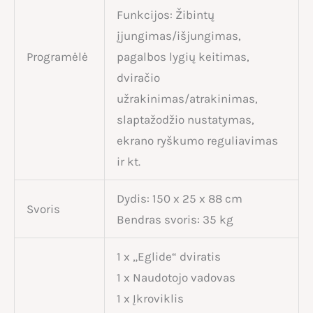
Funkcijos: Žibintų
įjungimas/išjungimas,
Programėlė
pagalbos lygių keitimas,
dviračio
užrakinimas/atrakinimas,
slaptažodžio nustatymas,
ekrano ryškumo reguliavimas
ir kt.
Dydis: 150 x 25 x 88 cm
Svoris
Bendras svoris: 35 kg
1 x „Eglide“ dviratis
1 x Naudotojo vadovas
1 x Įkroviklis